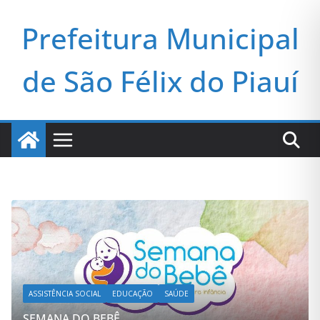
Pular
Prefeitura Municipal
para
o
conteúdo
de São Félix do Piauí
ADMINISTRAÇÃO
GESTÃO
NOTÍCIAS
PREFEITURA